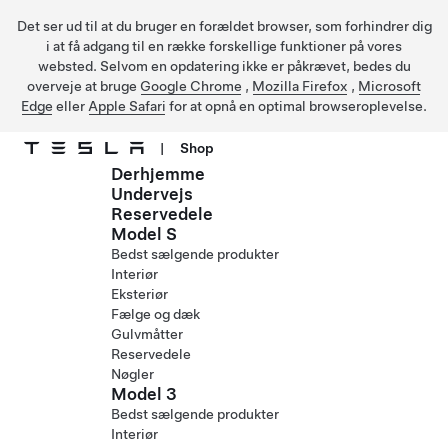
Det ser ud til at du bruger en forældet browser, som forhindrer dig
i at få adgang til en række forskellige funktioner på vores
websted. Selvom en opdatering ikke er påkrævet, bedes du
overveje at bruge
Google Chrome
,
Mozilla Firefox
,
Microsoft
Edge
eller
Apple Safari
for at opnå en optimal browseroplevelse.
|
Shop
Derhjemme
Gå til hovedindhold
Undervejs
Reservedele
Model S
Bedst sælgende produkter
Interiør
Eksteriør
Fælge og dæk
Gulvmåtter
Reservedele
Nøgler
Model 3
Bedst sælgende produkter
Interiør