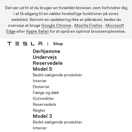
Det ser ud til at du bruger en forældet browser, som forhindrer dig
i at få adgang til en række forskellige funktioner på vores
websted. Selvom en opdatering ikke er påkrævet, bedes du
overveje at bruge
Google Chrome
,
Mozilla Firefox
,
Microsoft
Edge
eller
Apple Safari
for at opnå en optimal browseroplevelse.
|
Shop
Derhjemme
Gå til hovedindhold
Undervejs
Reservedele
Model S
Bedst sælgende produkter
Interiør
Eksteriør
Fælge og dæk
Gulvmåtter
Reservedele
Nøgler
Model 3
Bedst sælgende produkter
Interiør