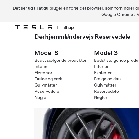
Det ser ud til at du bruger en forældet browser, som forhindrer d
Google Chrome
,
M
|
Shop
Derhjemme
Undervejs
Reservedele
Gå til hovedindhold
Model S
Model 3
Bedst sælgende produkter
Bedst sælgende produ
Interiør
Interiør
Eksteriør
Eksteriør
Fælge og dæk
Fælge og dæk
Gulvmåtter
Gulvmåtter
Reservedele
Reservedele
Nøgler
Nøgler