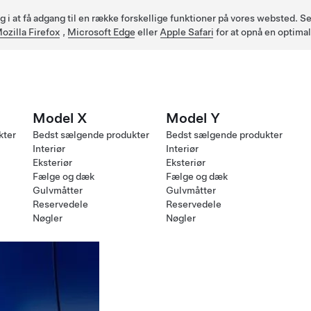
ig i at få adgang til en række forskellige funktioner på vores websted.
ozilla Firefox
,
Microsoft Edge
eller
Apple Safari
for at opnå en optima
Model X
Model Y
kter
Bedst sælgende produkter
Bedst sælgende produkter
Interiør
Interiør
Eksteriør
Eksteriør
Fælge og dæk
Fælge og dæk
Gulvmåtter
Gulvmåtter
Reservedele
Reservedele
Nøgler
Nøgler