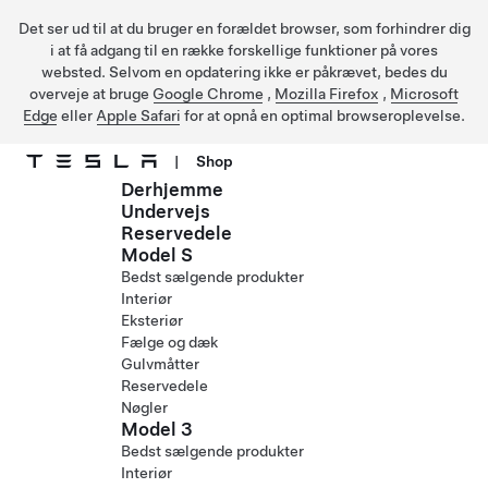
Det ser ud til at du bruger en forældet browser, som forhindrer dig
i at få adgang til en række forskellige funktioner på vores
websted. Selvom en opdatering ikke er påkrævet, bedes du
overveje at bruge
Google Chrome
,
Mozilla Firefox
,
Microsoft
Edge
eller
Apple Safari
for at opnå en optimal browseroplevelse.
|
Shop
Derhjemme
Gå til hovedindhold
Undervejs
Reservedele
Model S
Bedst sælgende produkter
Interiør
Eksteriør
Fælge og dæk
Gulvmåtter
Reservedele
Nøgler
Model 3
Bedst sælgende produkter
Interiør