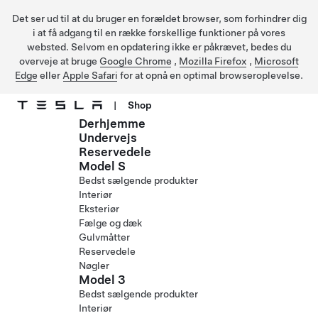
Det ser ud til at du bruger en forældet browser, som forhindrer dig
i at få adgang til en række forskellige funktioner på vores
websted. Selvom en opdatering ikke er påkrævet, bedes du
overveje at bruge
Google Chrome
,
Mozilla Firefox
,
Microsoft
Edge
eller
Apple Safari
for at opnå en optimal browseroplevelse.
|
Shop
Derhjemme
Gå til hovedindhold
Undervejs
Reservedele
Model S
Bedst sælgende produkter
Interiør
Eksteriør
Fælge og dæk
Gulvmåtter
Reservedele
Nøgler
Model 3
Bedst sælgende produkter
Interiør