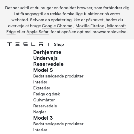
Det ser ud til at du bruger en forældet browser, som forhindrer dig
i at få adgang til en række forskellige funktioner på vores
websted. Selvom en opdatering ikke er påkrævet, bedes du
overveje at bruge
Google Chrome
,
Mozilla Firefox
,
Microsoft
Edge
eller
Apple Safari
for at opnå en optimal browseroplevelse.
|
Shop
Derhjemme
Gå til hovedindhold
Undervejs
Reservedele
Model S
Bedst sælgende produkter
Interiør
Eksteriør
Fælge og dæk
Gulvmåtter
Reservedele
Nøgler
Model 3
Bedst sælgende produkter
Interiør