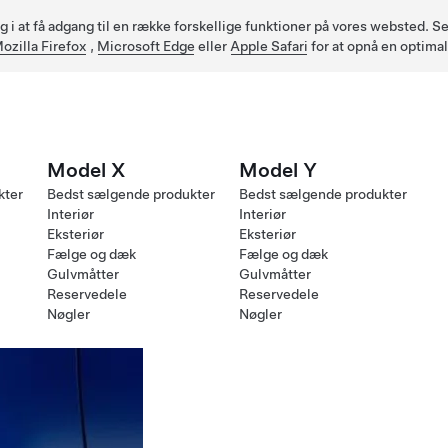
ig i at få adgang til en række forskellige funktioner på vores websted.
ozilla Firefox
,
Microsoft Edge
eller
Apple Safari
for at opnå en optima
Model X
Model Y
kter
Bedst sælgende produkter
Bedst sælgende produkter
Interiør
Interiør
Eksteriør
Eksteriør
Fælge og dæk
Fælge og dæk
Gulvmåtter
Gulvmåtter
Reservedele
Reservedele
Nøgler
Nøgler