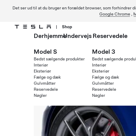
Det ser ud til at du bruger en forældet browser, som forhindrer d
Google Chrome
,
M
|
Shop
Derhjemme
Undervejs
Reservedele
Gå til hovedindhold
Model S
Model 3
Bedst sælgende produkter
Bedst sælgende produ
Interiør
Interiør
Eksteriør
Eksteriør
Fælge og dæk
Fælge og dæk
Gulvmåtter
Gulvmåtter
Reservedele
Reservedele
Nøgler
Nøgler