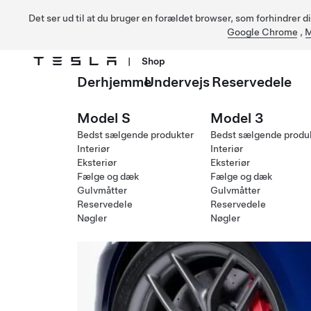
Det ser ud til at du bruger en forældet browser, som forhindrer d
Google Chrome
,
M
|
Shop
Derhjemme
Undervejs
Reservedele
Gå til hovedindhold
Model S
Model 3
Bedst sælgende produkter
Bedst sælgende produ
Interiør
Interiør
Eksteriør
Eksteriør
Fælge og dæk
Fælge og dæk
Gulvmåtter
Gulvmåtter
Reservedele
Reservedele
Nøgler
Nøgler