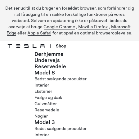
Det ser ud til at du bruger en forældet browser, som forhindrer dig
i at få adgang til en række forskellige funktioner på vores
websted. Selvom en opdatering ikke er påkrævet, bedes du
overveje at bruge
Google Chrome
,
Mozilla Firefox
,
Microsoft
Edge
eller
Apple Safari
for at opnå en optimal browseroplevelse.
|
Shop
Derhjemme
Gå til hovedindhold
Undervejs
Reservedele
Model S
Bedst sælgende produkter
Interiør
Eksteriør
Fælge og dæk
Gulvmåtter
Reservedele
Nøgler
Model 3
Bedst sælgende produkter
Interiør