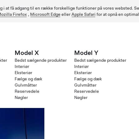
ig i at få adgang til en række forskellige funktioner på vores websted.
ozilla Firefox
,
Microsoft Edge
eller
Apple Safari
for at opnå en optima
Model X
Model Y
kter
Bedst sælgende produkter
Bedst sælgende produkter
Interiør
Interiør
Eksteriør
Eksteriør
Fælge og dæk
Fælge og dæk
Gulvmåtter
Gulvmåtter
Reservedele
Reservedele
Nøgler
Nøgler