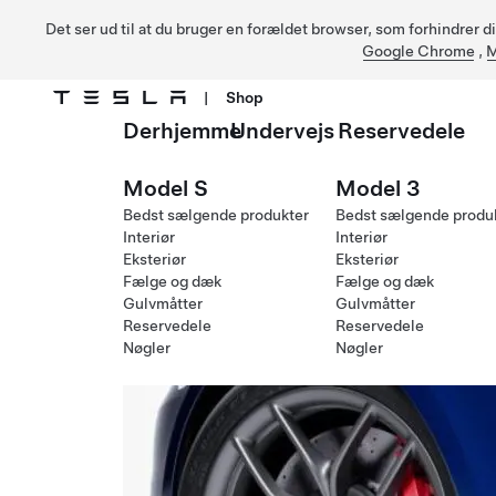
Det ser ud til at du bruger en forældet browser, som forhindrer d
Google Chrome
,
M
|
Shop
Derhjemme
Undervejs
Reservedele
Gå til hovedindhold
Model S
Model 3
Bedst sælgende produkter
Bedst sælgende produ
Interiør
Interiør
Eksteriør
Eksteriør
Fælge og dæk
Fælge og dæk
Gulvmåtter
Gulvmåtter
Reservedele
Reservedele
Nøgler
Nøgler