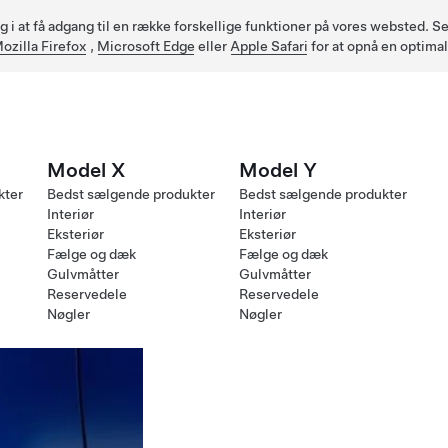
ig i at få adgang til en række forskellige funktioner på vores websted.
ozilla Firefox
,
Microsoft Edge
eller
Apple Safari
for at opnå en optima
Model X
Model Y
kter
Bedst sælgende produkter
Bedst sælgende produkter
Interiør
Interiør
Eksteriør
Eksteriør
Fælge og dæk
Fælge og dæk
Gulvmåtter
Gulvmåtter
Reservedele
Reservedele
Nøgler
Nøgler