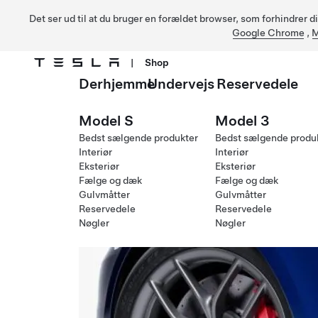
Det ser ud til at du bruger en forældet browser, som forhindrer d
Google Chrome
,
M
|
Shop
Derhjemme
Undervejs
Reservedele
Gå til hovedindhold
Model S
Model 3
Bedst sælgende produkter
Bedst sælgende produ
Interiør
Interiør
Eksteriør
Eksteriør
Fælge og dæk
Fælge og dæk
Gulvmåtter
Gulvmåtter
Reservedele
Reservedele
Nøgler
Nøgler