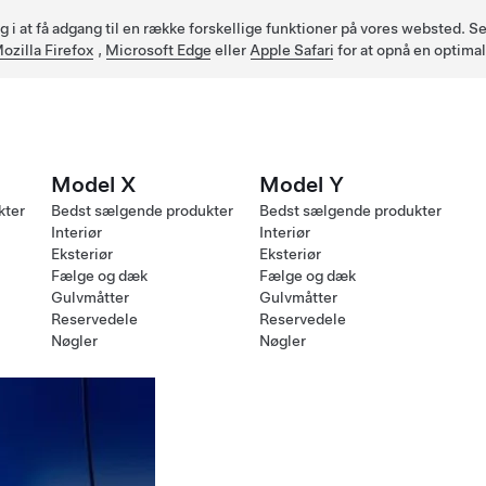
ig i at få adgang til en række forskellige funktioner på vores websted.
ozilla Firefox
,
Microsoft Edge
eller
Apple Safari
for at opnå en optima
Model X
Model Y
kter
Bedst sælgende produkter
Bedst sælgende produkter
Interiør
Interiør
Eksteriør
Eksteriør
Fælge og dæk
Fælge og dæk
Gulvmåtter
Gulvmåtter
Reservedele
Reservedele
Nøgler
Nøgler