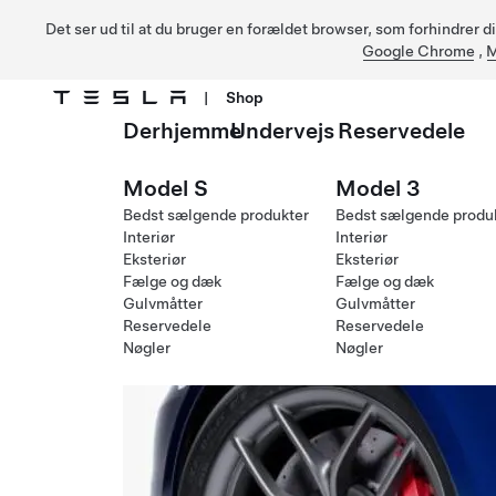
Det ser ud til at du bruger en forældet browser, som forhindrer d
Google Chrome
,
M
|
Shop
Derhjemme
Undervejs
Reservedele
Gå til hovedindhold
Model S
Model 3
Bedst sælgende produkter
Bedst sælgende produ
Interiør
Interiør
Eksteriør
Eksteriør
Fælge og dæk
Fælge og dæk
Gulvmåtter
Gulvmåtter
Reservedele
Reservedele
Nøgler
Nøgler