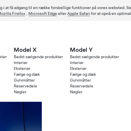
ig i at få adgang til en række forskellige funktioner på vores websted.
ozilla Firefox
,
Microsoft Edge
eller
Apple Safari
for at opnå en optima
Model X
Model Y
kter
Bedst sælgende produkter
Bedst sælgende produkter
Interiør
Interiør
Eksteriør
Eksteriør
Fælge og dæk
Fælge og dæk
Gulvmåtter
Gulvmåtter
Reservedele
Reservedele
Nøgler
Nøgler