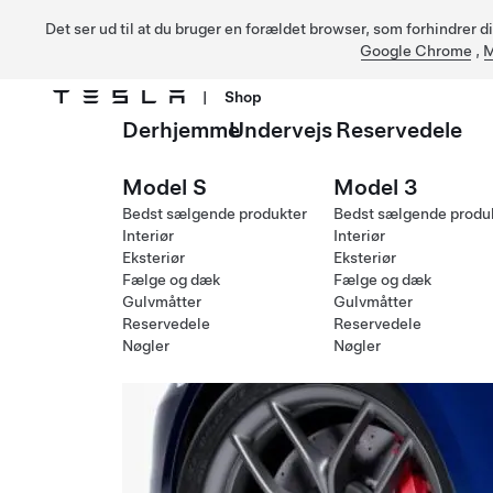
Det ser ud til at du bruger en forældet browser, som forhindrer d
Google Chrome
,
M
|
Shop
Derhjemme
Undervejs
Reservedele
Gå til hovedindhold
Model S
Model 3
Bedst sælgende produkter
Bedst sælgende produ
Interiør
Interiør
Eksteriør
Eksteriør
Fælge og dæk
Fælge og dæk
Gulvmåtter
Gulvmåtter
Reservedele
Reservedele
Nøgler
Nøgler