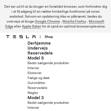
Det ser ud til at du bruger en forældet browser, som forhindrer dig
i at få adgang til en række forskellige funktioner på vores
websted. Selvom en opdatering ikke er påkrævet, bedes du
overveje at bruge
Google Chrome
,
Mozilla Firefox
,
Microsoft
Edge
eller
Apple Safari
for at opnå en optimal browseroplevelse.
|
Shop
Derhjemme
Gå til hovedindhold
Undervejs
Reservedele
Model S
Bedst sælgende produkter
Interiør
Eksteriør
Fælge og dæk
Gulvmåtter
Reservedele
Nøgler
Model 3
Bedst sælgende produkter
Interiør