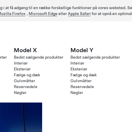
ig i at få adgang til en række forskellige funktioner på vores websted.
ozilla Firefox
,
Microsoft Edge
eller
Apple Safari
for at opnå en optima
Model X
Model Y
kter
Bedst sælgende produkter
Bedst sælgende produkter
Interiør
Interiør
Eksteriør
Eksteriør
Fælge og dæk
Fælge og dæk
Gulvmåtter
Gulvmåtter
Reservedele
Reservedele
Nøgler
Nøgler