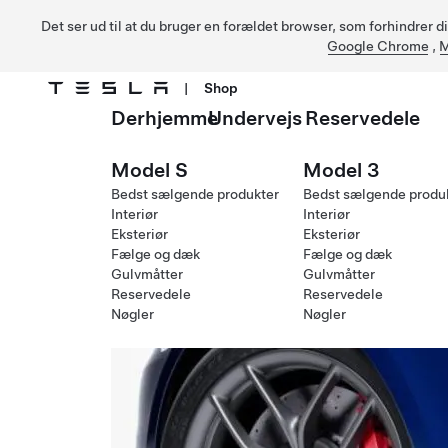
Det ser ud til at du bruger en forældet browser, som forhindrer d
Google Chrome
,
M
|
Shop
Derhjemme
Undervejs
Reservedele
Gå til hovedindhold
Model S
Model 3
Bedst sælgende produkter
Bedst sælgende produ
Interiør
Interiør
Eksteriør
Eksteriør
Fælge og dæk
Fælge og dæk
Gulvmåtter
Gulvmåtter
Reservedele
Reservedele
Nøgler
Nøgler