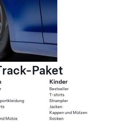
Track-Paket
n
Kinder
r
Bestseller
T-shirts
ortkleidung
Strampler
rts
Jacken
Kappen und Mützen
nd Mütze
Socken