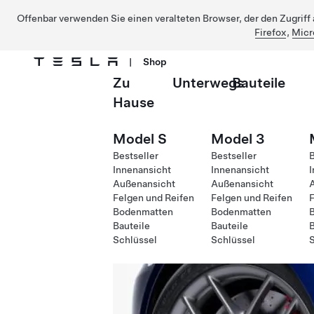
Offenbar verwenden Sie einen veralteten Browser, der den Zugriff a
Firefox
,
Micr
|
Shop
Zu
Unterwegs
Bauteile
Direkt zu Hauptinhalt
Hause
Model S
Model 3
Bestseller
Bestseller
B
Innenansicht
Innenansicht
I
Außenansicht
Außenansicht
Felgen und Reifen
Felgen und Reifen
F
Bodenmatten
Bodenmatten
Bauteile
Bauteile
B
Schlüssel
Schlüssel
S