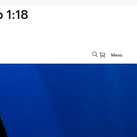
 1:18
Menü