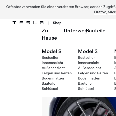
Offenbar verwenden Sie einen veralteten Browser, der den Zugriff a
Firefox
,
Micr
|
Shop
Zu
Unterwegs
Bauteile
Direkt zu Hauptinhalt
Hause
Model S
Model 3
Bestseller
Bestseller
B
Innenansicht
Innenansicht
I
Außenansicht
Außenansicht
Felgen und Reifen
Felgen und Reifen
F
Bodenmatten
Bodenmatten
Bauteile
Bauteile
B
Schlüssel
Schlüssel
S