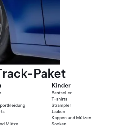
Track-Paket
n
Kinder
r
Bestseller
T-shirts
ortkleidung
Strampler
rts
Jacken
Kappen und Mützen
nd Mütze
Socken