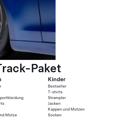
Track-Paket
n
Kinder
r
Bestseller
T-shirts
ortkleidung
Strampler
rts
Jacken
Kappen und Mützen
nd Mütze
Socken