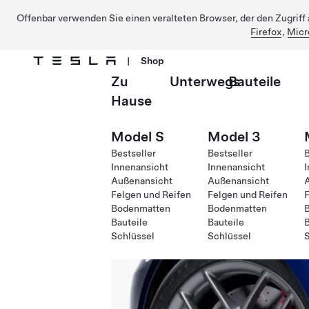
Offenbar verwenden Sie einen veralteten Browser, der den Zugriff a
Firefox
,
Micr
|
Shop
Zu
Unterwegs
Bauteile
Direkt zu Hauptinhalt
Hause
Model S
Model 3
Bestseller
Bestseller
B
Innenansicht
Innenansicht
I
Außenansicht
Außenansicht
Felgen und Reifen
Felgen und Reifen
F
Bodenmatten
Bodenmatten
Bauteile
Bauteile
B
Schlüssel
Schlüssel
S