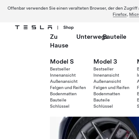
Offenbar verwenden Sie einen veralteten Browser, der den Zugriff a
Firefox
,
Micr
|
Shop
Zu
Unterwegs
Bauteile
Direkt zu Hauptinhalt
Hause
Model S
Model 3
Bestseller
Bestseller
B
Innenansicht
Innenansicht
I
Außenansicht
Außenansicht
Felgen und Reifen
Felgen und Reifen
F
Bodenmatten
Bodenmatten
Bauteile
Bauteile
B
Schlüssel
Schlüssel
S