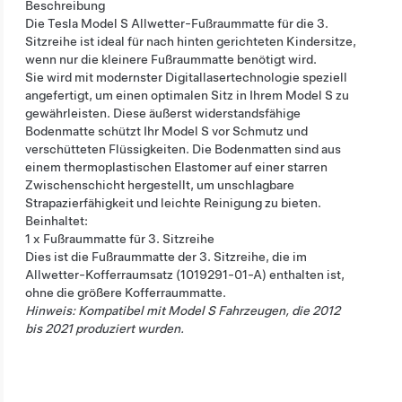
Beschreibung
Die Tesla Model S Allwetter-Fußraummatte für die 3.
Sitzreihe ist ideal für nach hinten gerichteten Kindersitze,
wenn nur die kleinere Fußraummatte benötigt wird.
Sie wird mit modernster Digitallasertechnologie speziell
angefertigt, um einen optimalen Sitz in Ihrem Model S zu
gewährleisten. Diese äußerst widerstandsfähige
Bodenmatte schützt Ihr Model S vor Schmutz und
verschütteten Flüssigkeiten. Die Bodenmatten sind aus
einem thermoplastischen Elastomer auf einer starren
Zwischenschicht hergestellt, um unschlagbare
Strapazierfähigkeit und leichte Reinigung zu bieten.
Beinhaltet:
1 x Fußraummatte für 3. Sitzreihe
Dies ist die Fußraummatte der 3. Sitzreihe, die im
Allwetter-Kofferraumsatz (1019291-01-A) enthalten ist,
ohne die größere Kofferraummatte.
Hinweis: Kompatibel mit Model S Fahrzeugen, die 2012
bis 2021 produziert wurden.