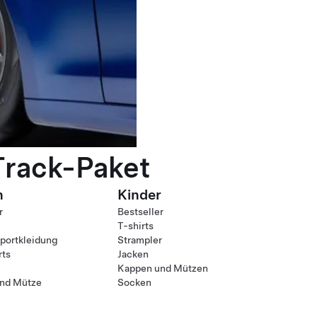
Track-Paket
n
Kinder
r
Bestseller
T-shirts
ortkleidung
Strampler
rts
Jacken
Kappen und Mützen
nd Mütze
Socken