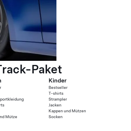
Track-Paket
n
Kinder
r
Bestseller
T-shirts
ortkleidung
Strampler
rts
Jacken
Kappen und Mützen
nd Mütze
Socken