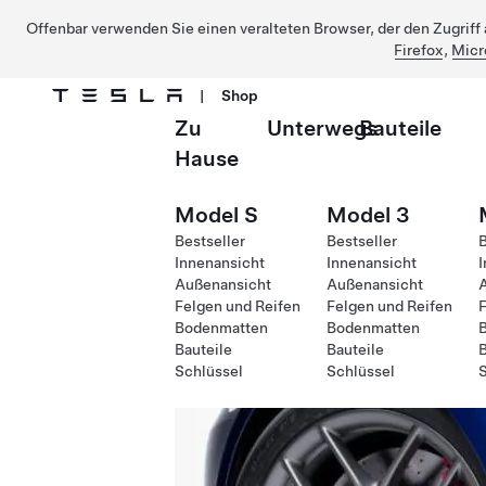
Offenbar verwenden Sie einen veralteten Browser, der den Zugriff a
Firefox
,
Micr
|
Shop
Zu
Unterwegs
Bauteile
Direkt zu Hauptinhalt
Hause
Model S
Model 3
Bestseller
Bestseller
B
Innenansicht
Innenansicht
I
Außenansicht
Außenansicht
Felgen und Reifen
Felgen und Reifen
F
Bodenmatten
Bodenmatten
Bauteile
Bauteile
B
Schlüssel
Schlüssel
S