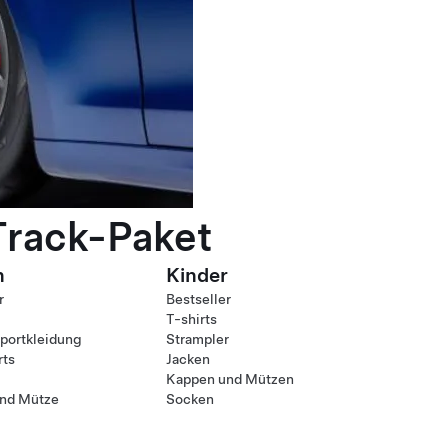
Track-Paket
n
Kinder
r
Bestseller
T-shirts
ortkleidung
Strampler
rts
Jacken
Kappen und Mützen
nd Mütze
Socken