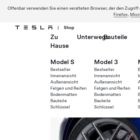
Offenbar verwenden Sie einen veralteten Browser, der den Zugriff a
Firefox
,
Micr
|
Shop
Zu
Unterwegs
Bauteile
Direkt zu Hauptinhalt
Hause
Model S
Model 3
Bestseller
Bestseller
B
Innenansicht
Innenansicht
I
Außenansicht
Außenansicht
Felgen und Reifen
Felgen und Reifen
F
Bodenmatten
Bodenmatten
Bauteile
Bauteile
B
Schlüssel
Schlüssel
S