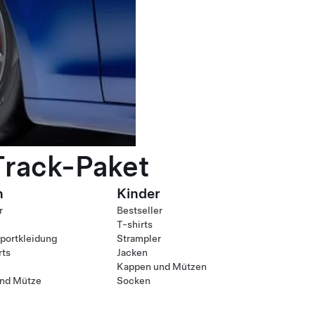
Track-Paket
n
Kinder
r
Bestseller
T-shirts
ortkleidung
Strampler
rts
Jacken
Kappen und Mützen
nd Mütze
Socken