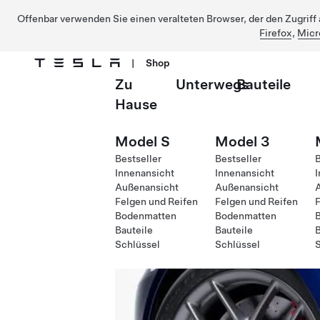
Offenbar verwenden Sie einen veralteten Browser, der den Zugriff a
Firefox
,
Micr
|
Shop
Zu
Unterwegs
Bauteile
Direkt zu Hauptinhalt
Hause
Model S
Model 3
Bestseller
Bestseller
B
Innenansicht
Innenansicht
I
Außenansicht
Außenansicht
Felgen und Reifen
Felgen und Reifen
F
Bodenmatten
Bodenmatten
Bauteile
Bauteile
B
Schlüssel
Schlüssel
S