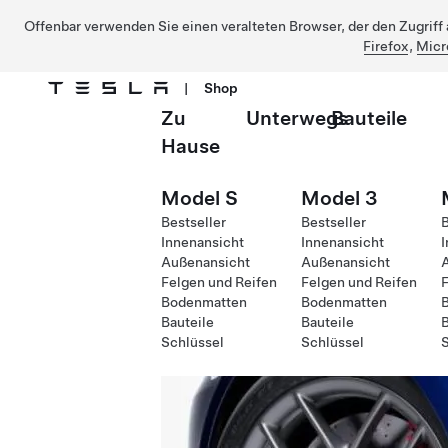
Offenbar verwenden Sie einen veralteten Browser, der den Zugriff a
Firefox
,
Micr
|
Shop
Zu
Unterwegs
Bauteile
Direkt zu Hauptinhalt
Hause
Model S
Model 3
Bestseller
Bestseller
B
Innenansicht
Innenansicht
I
Außenansicht
Außenansicht
Felgen und Reifen
Felgen und Reifen
F
Bodenmatten
Bodenmatten
Bauteile
Bauteile
B
Schlüssel
Schlüssel
S