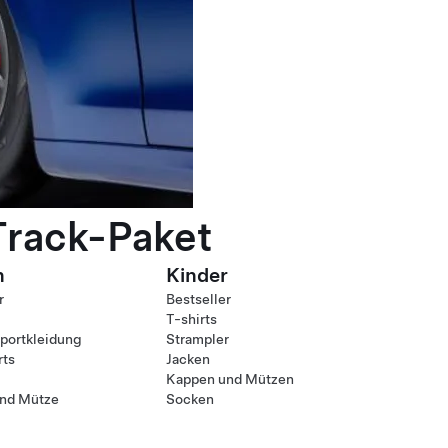
Track-Paket
n
Kinder
r
Bestseller
T-shirts
ortkleidung
Strampler
rts
Jacken
Kappen und Mützen
nd Mütze
Socken