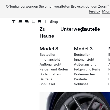
Offenbar verwenden Sie einen veralteten Browser, der den Zugriff a
Firefox
,
Micr
|
Shop
Zu
Unterwegs
Bauteile
Direkt zu Hauptinhalt
Hause
Model S
Model 3
Bestseller
Bestseller
B
Innenansicht
Innenansicht
I
Außenansicht
Außenansicht
Felgen und Reifen
Felgen und Reifen
F
Bodenmatten
Bodenmatten
Bauteile
Bauteile
B
Schlüssel
Schlüssel
S