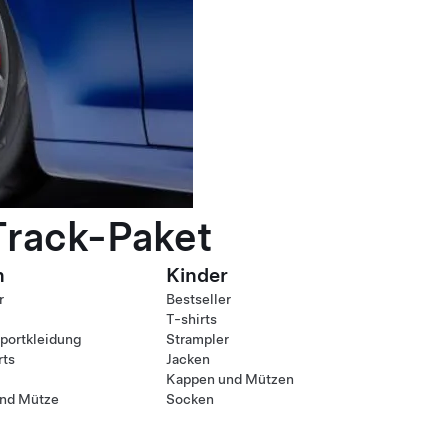
Track-Paket
n
Kinder
r
Bestseller
T-shirts
ortkleidung
Strampler
rts
Jacken
Kappen und Mützen
nd Mütze
Socken