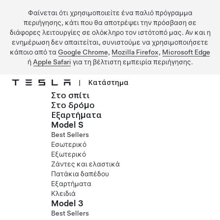
Φαίνεται ότι χρησιμοποιείτε ένα παλιό πρόγραμμα
περιήγησης, κάτι που θα αποτρέψει την πρόσβαση σε
διάφορες λειτουργίες σε ολόκληρο τον ιστότοπό μας. Αν και η
ενημέρωση δεν απαιτείται, συνιστούμε να χρησιμοποιήσετε
κάποιο από τα
Google Chrome
,
Mozilla Firefox
,
Microsoft Edge
ή
Apple Safari
για τη βέλτιστη εμπειρία περιήγησης.
|
Κατάστημα
Στο σπίτι
Μετάβαση στο κύριο περιεχόμενο
Στο δρόμο
Εξαρτήματα
Model S
Best Sellers
Εσωτερικό
Εξωτερικό
Ζάντες και ελαστικά
Πατάκια δαπέδου
Εξαρτήματα
Κλειδιά
Model 3
Best Sellers