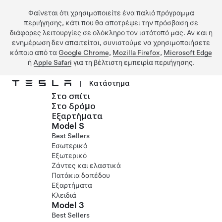
Φαίνεται ότι χρησιμοποιείτε ένα παλιό πρόγραμμα
περιήγησης, κάτι που θα αποτρέψει την πρόσβαση σε
διάφορες λειτουργίες σε ολόκληρο τον ιστότοπό μας. Αν και η
ενημέρωση δεν απαιτείται, συνιστούμε να χρησιμοποιήσετε
κάποιο από τα
Google Chrome
,
Mozilla Firefox
,
Microsoft Edge
ή
Apple Safari
για τη βέλτιστη εμπειρία περιήγησης.
|
Κατάστημα
Στο σπίτι
Μετάβαση στο κύριο περιεχόμενο
Στο δρόμο
Εξαρτήματα
Model S
Best Sellers
Εσωτερικό
Εξωτερικό
Ζάντες και ελαστικά
Πατάκια δαπέδου
Εξαρτήματα
Κλειδιά
Model 3
Best Sellers