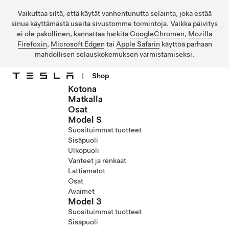
Vaikuttaa siltä, että käytät vanhentunutta selainta, joka estää
sinua käyttämästä useita sivustomme toimintoja. Vaikka päivitys
ei ole pakollinen, kannattaa harkita
GoogleChromen
,
Mozilla
Firefoxin
,
Microsoft Edgen
tai
Apple Safarin
käyttöä parhaan
mahdollisen selauskokemuksen varmistamiseksi.
|
Shop
Kotona
Siirry pääsisältöön
Matkalla
Osat
Model S
Suosituimmat tuotteet
Sisäpuoli
Ulkopuoli
Vanteet ja renkaat
Lattiamatot
Osat
Avaimet
Model 3
Suosituimmat tuotteet
Sisäpuoli