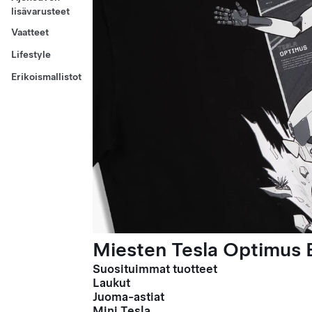
lisävarusteet
Vaatteet
Lifestyle
Erikoismallistot
Miesten Tesla Optimus E
Suosituimmat tuotteet
Laukut
Juoma-astiat
Mini Tesla