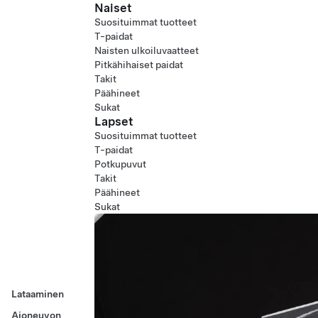
Naiset
Suosituimmat tuotteet
T-paidat
Naisten ulkoiluvaatteet
Pitkähihaiset paidat
Takit
Päähineet
Sukat
Lapset
Suosituimmat tuotteet
T-paidat
Potkupuvut
Takit
Päähineet
Sukat
Lataaminen
Ajoneuvon