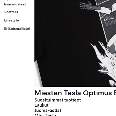
lisävarusteet
Vaatteet
Lifestyle
Erikoismallistot
Miesten Tesla Optimus E
Suosituimmat tuotteet
Laukut
Juoma-astiat
Mini Tesla