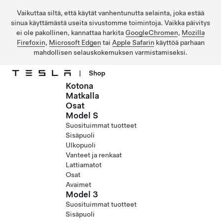
Vaikuttaa siltä, että käytät vanhentunutta selainta, joka estää
sinua käyttämästä useita sivustomme toimintoja. Vaikka päivitys
ei ole pakollinen, kannattaa harkita
GoogleChromen
,
Mozilla
Firefoxin
,
Microsoft Edgen
tai
Apple Safarin
käyttöä parhaan
mahdollisen selauskokemuksen varmistamiseksi.
|
Shop
Kotona
Siirry pääsisältöön
Matkalla
Osat
Model S
Suosituimmat tuotteet
Sisäpuoli
Ulkopuoli
Vanteet ja renkaat
Lattiamatot
Osat
Avaimet
Model 3
Suosituimmat tuotteet
Sisäpuoli