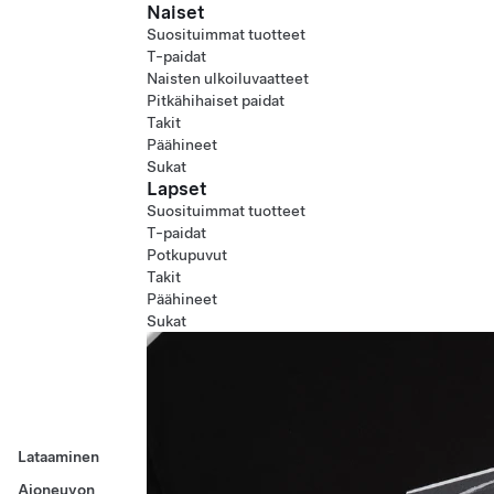
Naiset
Suosituimmat tuotteet
T-paidat
Naisten ulkoiluvaatteet
Pitkähihaiset paidat
Takit
Päähineet
Sukat
Lapset
Suosituimmat tuotteet
T-paidat
Potkupuvut
Takit
Päähineet
Sukat
Lataaminen
Ajoneuvon