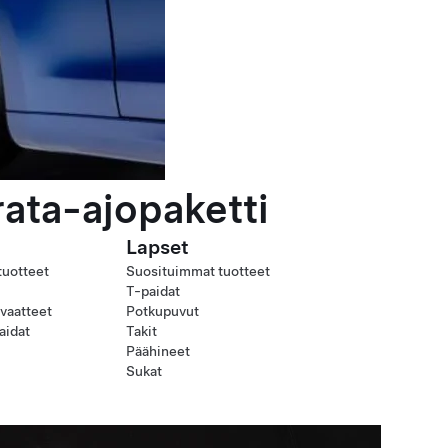
rata-ajopaketti
Lapset
tuotteet
Suosituimmat tuotteet
T-paidat
uvaatteet
Potkupuvut
aidat
Takit
Päähineet
Sukat