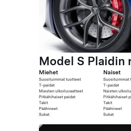
Model S Plaidin 
Miehet
Naiset
Suosituimmat tuotteet
Suosituimmat 
T-paidat
T-paidat
Miesten ulkoiluvaatteet
Naisten ulkoil
Pitkähihaiset paidat
Pitkähihaiset p
Takit
Takit
Päähineet
Päähineet
Sukat
Sukat