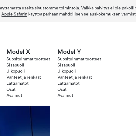
 käyttämästä useita sivustomme toimintoja. Vaikka päivitys ei ole pakolli
i
Apple Safarin
käyttöä parhaan mahdollisen selauskokemuksen varmist
Model X
Model Y
Suosituimmat tuotteet
Suosituimmat tuotteet
Sisäpuoli
Sisäpuoli
Ulkopuoli
Ulkopuoli
Vanteet ja renkaat
Vanteet ja renkaat
Lattiamatot
Lattiamatot
Osat
Osat
Avaimet
Avaimet