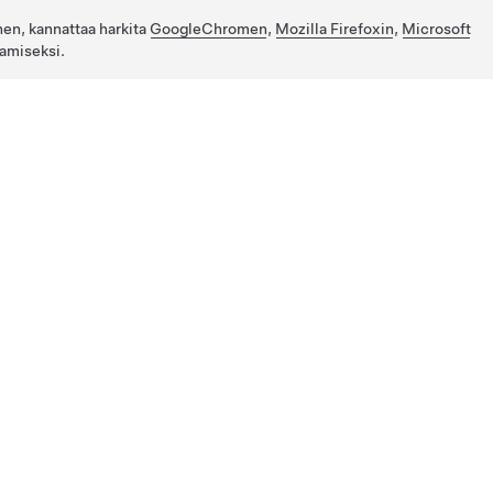
nen, kannattaa harkita
GoogleChromen
,
Mozilla Firefoxin
,
Microsoft
amiseksi.