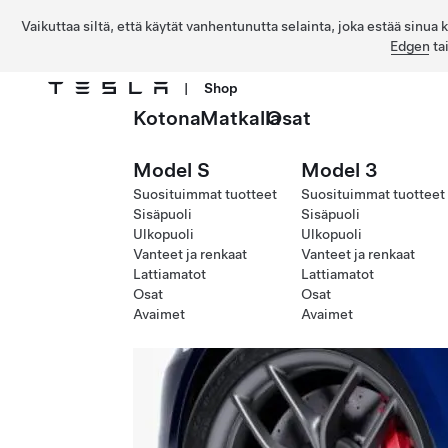
Vaikuttaa siltä, että käytät vanhentunutta selainta, joka estää sinua
Edgen
ta
|
Shop
Kotona
Matkalla
Osat
Siirry pääsisältöön
Model S
Model 3
Suosituimmat tuotteet
Suosituimmat tuotteet
Sisäpuoli
Sisäpuoli
Ulkopuoli
Ulkopuoli
Vanteet ja renkaat
Vanteet ja renkaat
Lattiamatot
Lattiamatot
Osat
Osat
Avaimet
Avaimet