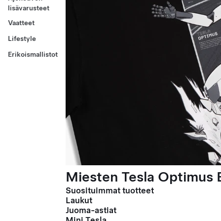
lisävarusteet
Vaatteet
Lifestyle
Erikoismallistot
Miesten Tesla Optimus E
Suosituimmat tuotteet
Laukut
Juoma-astiat
Mini Tesla