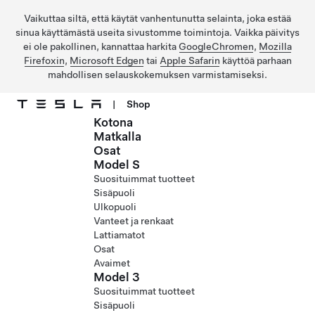
Vaikuttaa siltä, että käytät vanhentunutta selainta, joka estää
sinua käyttämästä useita sivustomme toimintoja. Vaikka päivitys
ei ole pakollinen, kannattaa harkita
GoogleChromen
,
Mozilla
Firefoxin
,
Microsoft Edgen
tai
Apple Safarin
käyttöä parhaan
mahdollisen selauskokemuksen varmistamiseksi.
|
Shop
Kotona
Siirry pääsisältöön
Matkalla
Osat
Model S
Suosituimmat tuotteet
Sisäpuoli
Ulkopuoli
Vanteet ja renkaat
Lattiamatot
Osat
Avaimet
Model 3
Suosituimmat tuotteet
Sisäpuoli