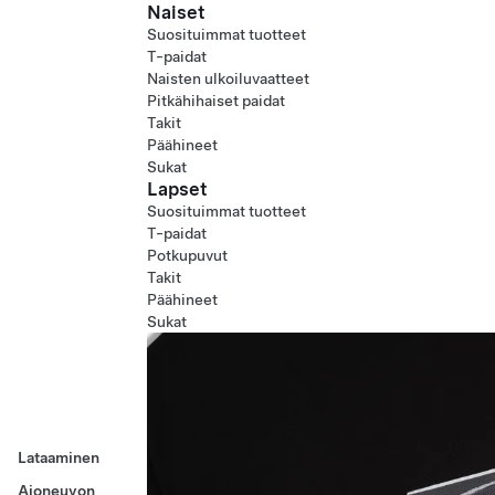
Naiset
Suosituimmat tuotteet
T-paidat
Naisten ulkoiluvaatteet
Pitkähihaiset paidat
Takit
Päähineet
Sukat
Lapset
Suosituimmat tuotteet
T-paidat
Potkupuvut
Takit
Päähineet
Sukat
Lataaminen
Ajoneuvon