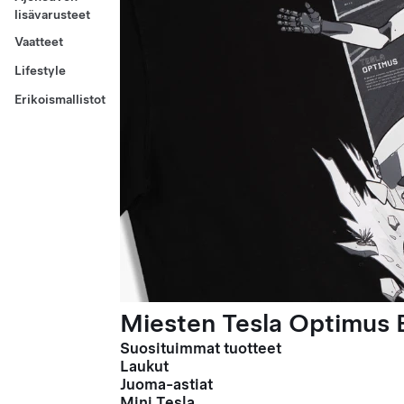
lisävarusteet
Vaatteet
Lifestyle
Erikoismallistot
Miesten Tesla Optimus E
Suosituimmat tuotteet
Laukut
Juoma-astiat
Mini Tesla