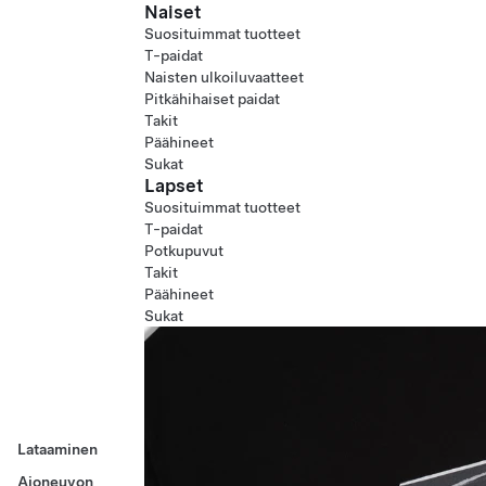
Naiset
Suosituimmat tuotteet
T-paidat
Naisten ulkoiluvaatteet
Pitkähihaiset paidat
Takit
Päähineet
Sukat
Lapset
Suosituimmat tuotteet
T-paidat
Potkupuvut
Takit
Päähineet
Sukat
Lataaminen
Ajoneuvon