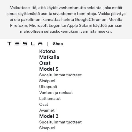
Vaikuttaa siltä, että käytät vanhentunutta selainta, joka estää
sinua käyttämästä useita sivustomme toimintoja. Vaikka päivitys
ei ole pakollinen, kannattaa harkita
GoogleChromen
,
Mozilla
Firefoxin
,
Microsoft Edgen
tai
Apple Safarin
käyttöä parhaan
mahdollisen selauskokemuksen varmistamiseksi.
|
Shop
Kotona
Siirry pääsisältöön
Matkalla
Osat
Model S
Suosituimmat tuotteet
Sisäpuoli
Ulkopuoli
Vanteet ja renkaat
Lattiamatot
Osat
Avaimet
Model 3
Suosituimmat tuotteet
Sisäpuoli