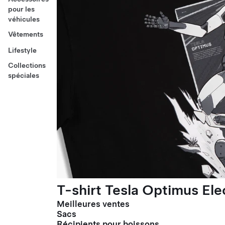
pour les
véhicules
Vêtements
Lifestyle
Collections
spéciales
T-shirt Tesla Optimus El
Meilleures ventes
Sacs
Récipients pour boissons