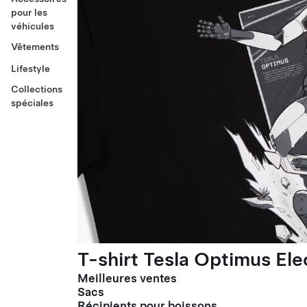
pour les
véhicules
Vêtements
Lifestyle
Collections
spéciales
T-shirt Tesla Optimus El
Meilleures ventes
Sacs
Récipients pour boissons