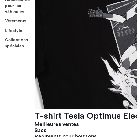
pour les
véhicules
Vêtements
Lifestyle
Collections
spéciales
T-shirt Tesla Optimus El
Meilleures ventes
Sacs
Récipients pour boissons