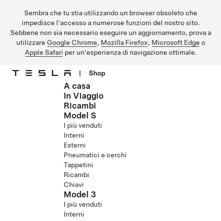
Sembra che tu stia utilizzando un browser obsoleto che
impedisce l'accesso a numerose funzioni del nostro sito.
Sebbene non sia necessario eseguire un aggiornamento, prova a
utilizzare
Google Chrome
,
Mozilla Firefox
,
Microsoft Edge
o
Apple Safari
per un'esperienza di navigazione ottimale.
|
Shop
A casa
Passa al contenuto principale
In Viaggio
Ricambi
Model S
I più venduti
Interni
Esterni
Pneumatici e cerchi
Tappetini
Ricambi
Chiavi
Model 3
I più venduti
Interni