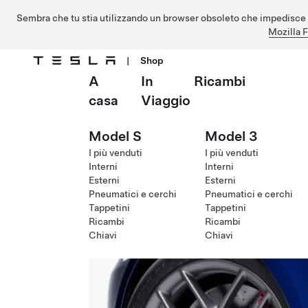
Sembra che tu stia utilizzando un browser obsoleto che impedisce 
Mozilla F
|
Shop
A
In
Ricambi
Passa al contenuto principale
casa
Viaggio
Model S
Model 3
I più venduti
I più venduti
Interni
Interni
Esterni
Esterni
Pneumatici e cerchi
Pneumatici e cerchi
Tappetini
Tappetini
Ricambi
Ricambi
Chiavi
Chiavi