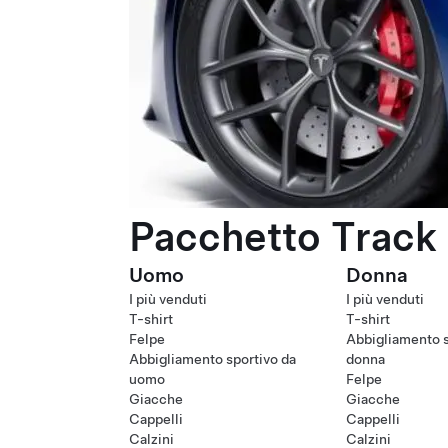
Pacchetto Track 
Uomo
Donna
I più venduti
I più venduti
T-shirt
T-shirt
Felpe
Abbigliamento s
Abbigliamento sportivo da
donna
uomo
Felpe
Giacche
Giacche
Cappelli
Cappelli
Calzini
Calzini