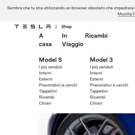
Sembra che tu stia utilizzando un browser obsoleto che impedisce 
Mozilla F
|
Shop
A
In
Ricambi
Passa al contenuto principale
casa
Viaggio
Model S
Model 3
I più venduti
I più venduti
Interni
Interni
Esterni
Esterni
Pneumatici e cerchi
Pneumatici e cerchi
Tappetini
Tappetini
Ricambi
Ricambi
Chiavi
Chiavi