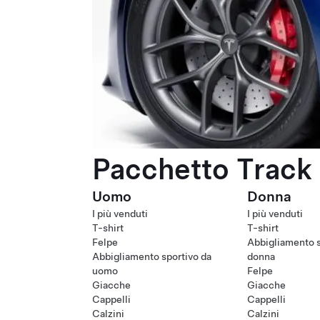
Pacchetto Track 
Uomo
Donna
I più venduti
I più venduti
T-shirt
T-shirt
Felpe
Abbigliamento s
Abbigliamento sportivo da
donna
uomo
Felpe
Giacche
Giacche
Cappelli
Cappelli
Calzini
Calzini