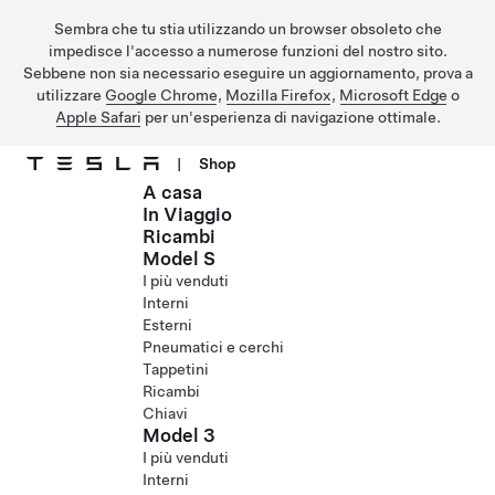
Sembra che tu stia utilizzando un browser obsoleto che
impedisce l'accesso a numerose funzioni del nostro sito.
Sebbene non sia necessario eseguire un aggiornamento, prova a
utilizzare
Google Chrome
,
Mozilla Firefox
,
Microsoft Edge
o
Apple Safari
per un'esperienza di navigazione ottimale.
|
Shop
A casa
Passa al contenuto principale
In Viaggio
Ricambi
Model S
I più venduti
Interni
Esterni
Pneumatici e cerchi
Tappetini
Ricambi
Chiavi
Model 3
I più venduti
Interni