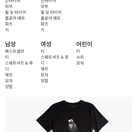
인테리어
인테리어
외부
외부
휠 및 타이어
휠 및 타이어
플로어 매트
플로어 매트
파츠
파츠
키
키
남성
여성
어린이
베스트셀러
티
티
티
스웨트셔츠 & 후
슈트
충
스웨트셔츠 & 후
디
모자
전
디
재킷
재킷
모자
차
모자
양말
량
양말
액
세
서
리
의
류
라