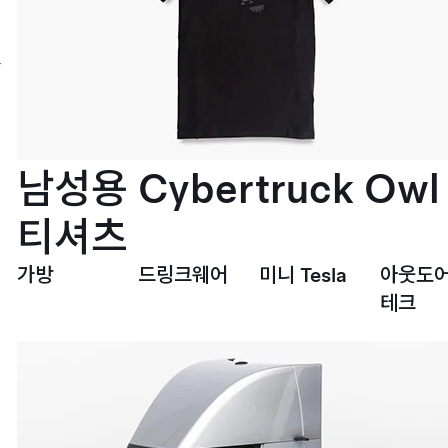
이
프
스
타
일
서
비
스
설
남성용 Cybertruck Owl
치
티셔츠
가방
드링크웨어
미니 Tesla
아웃도어
테크