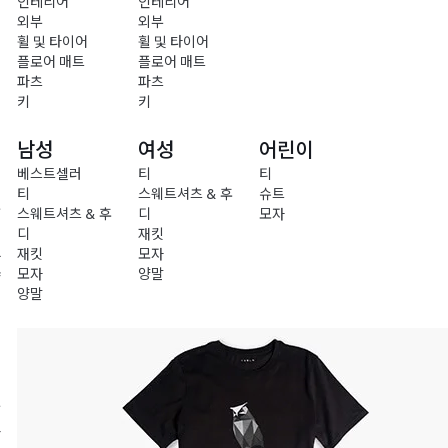
인테리어
인테리어
외부
외부
휠 및 타이어
휠 및 타이어
플로어 매트
플로어 매트
파츠
파츠
키
키
남성
여성
어린이
베스트셀러
티
티
티
스웨트셔츠 & 후
슈트
충
스웨트셔츠 & 후
디
모자
전
디
재킷
재킷
모자
차
모자
양말
량
양말
액
세
서
리
의
류
라