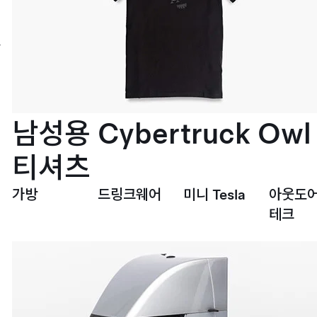
이
프
스
타
일
서
비
스
설
남성용 Cybertruck Owl
치
티셔츠
가방
드링크웨어
미니 Tesla
아웃도어
테크