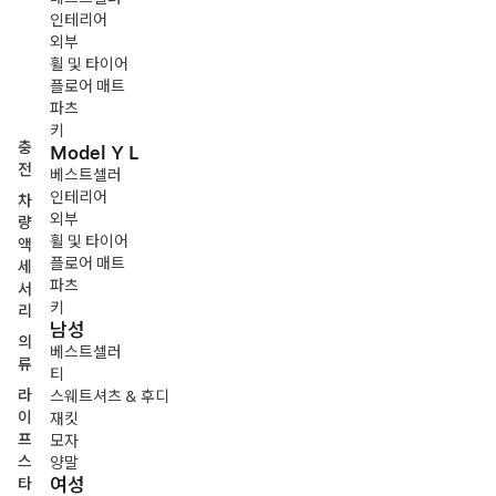
인테리어
외부
휠 및 타이어
플로어 매트
파츠
키
충
Model Y L
전
베스트셀러
인테리어
차
외부
량
휠 및 타이어
액
플로어 매트
세
파츠
서
키
리
남성
의
베스트셀러
류
티
라
스웨트셔츠 & 후디
이
재킷
프
모자
스
양말
여성
타