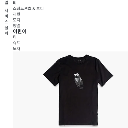
일
티
스웨트셔츠 & 후디
서
재킷
비
모자
스
양말
설
어린이
치
티
슈트
모자