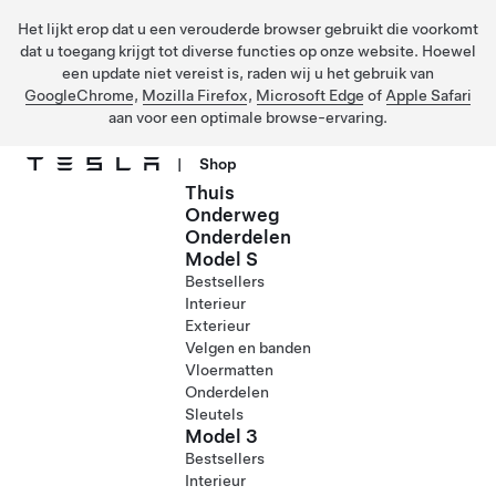
Het lijkt erop dat u een verouderde browser gebruikt die voorkomt
dat u toegang krijgt tot diverse functies op onze website. Hoewel
een update niet vereist is, raden wij u het gebruik van
GoogleChrome
,
Mozilla Firefox
,
Microsoft Edge
of
Apple Safari
aan voor een optimale browse-ervaring.
|
Shop
Thuis
Ga naar hoofdinhoud
Onderweg
Onderdelen
Model S
Bestsellers
Interieur
Exterieur
Velgen en banden
Vloermatten
Onderdelen
Sleutels
Model 3
Bestsellers
Interieur