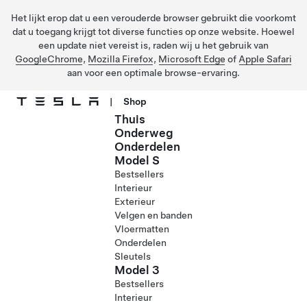
Het lijkt erop dat u een verouderde browser gebruikt die voorkomt
dat u toegang krijgt tot diverse functies op onze website. Hoewel
een update niet vereist is, raden wij u het gebruik van
GoogleChrome
,
Mozilla Firefox
,
Microsoft Edge
of
Apple Safari
aan voor een optimale browse-ervaring.
|
Shop
Thuis
Ga naar hoofdinhoud
Onderweg
Onderdelen
Model S
Bestsellers
Interieur
Exterieur
Velgen en banden
Vloermatten
Onderdelen
Sleutels
Model 3
Bestsellers
Interieur