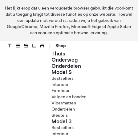
Het lijkt erop dat u een verouderde browser gebruikt die voorkomt
dat u toegang krijgt tot diverse functies op onze website. Hoewel
een update niet vereist is, raden wij u het gebruik van
GoogleChrome
,
Mozilla Firefox
,
Microsoft Edge
of
Apple Safari
aan voor een optimale browse-ervaring.
|
Shop
Thuis
Ga naar hoofdinhoud
Onderweg
Onderdelen
Model S
Bestsellers
Interieur
Exterieur
Velgen en banden
Vloermatten
Onderdelen
Sleutels
Model 3
Bestsellers
Interieur