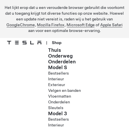
Het lijkt erop dat u een verouderde browser gebruikt die voorkomt
dat u toegang krijgt tot diverse functies op onze website. Hoewel
een update niet vereist is, raden wij u het gebruik van
GoogleChrome
,
Mozilla Firefox
,
Microsoft Edge
of
Apple Safari
aan voor een optimale browse-ervaring.
|
Shop
Thuis
Ga naar hoofdinhoud
Onderweg
Onderdelen
Model S
Bestsellers
Interieur
Exterieur
Velgen en banden
Vloermatten
Onderdelen
Sleutels
Model 3
Bestsellers
Interieur