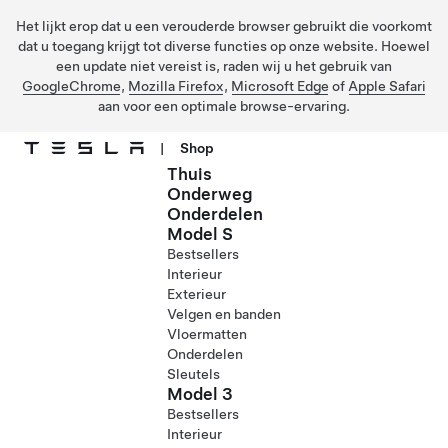
Het lijkt erop dat u een verouderde browser gebruikt die voorkomt
dat u toegang krijgt tot diverse functies op onze website. Hoewel
een update niet vereist is, raden wij u het gebruik van
GoogleChrome
,
Mozilla Firefox
,
Microsoft Edge
of
Apple Safari
aan voor een optimale browse-ervaring.
|
Shop
Thuis
Ga naar hoofdinhoud
Onderweg
Onderdelen
Model S
Bestsellers
Interieur
Exterieur
Velgen en banden
Vloermatten
Onderdelen
Sleutels
Model 3
Bestsellers
Interieur