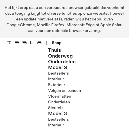
Het lijkt erop dat u een verouderde browser gebruikt die voorkomt
dat u toegang krijgt tot diverse functies op onze website. Hoewel
een update niet vereist is, raden wij u het gebruik van
GoogleChrome
,
Mozilla Firefox
,
Microsoft Edge
of
Apple Safari
aan voor een optimale browse-ervaring.
|
Shop
Thuis
Ga naar hoofdinhoud
Onderweg
Onderdelen
Model S
Bestsellers
Interieur
Exterieur
Velgen en banden
Vloermatten
Onderdelen
Sleutels
Model 3
Bestsellers
Interieur