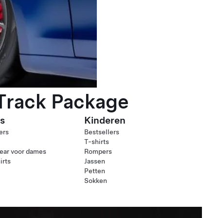
 Track Package
s
Kinderen
ers
Bestsellers
T-shirts
ear voor dames
Rompers
irts
Jassen
Petten
Sokken