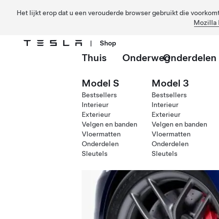
Het lijkt erop dat u een verouderde browser gebruikt die voorkomt 
Mozilla 
|
Shop
Thuis
Onderweg
Onderdelen
Ga naar hoofdinhoud
Model S
Model 3
Bestsellers
Bestsellers
Interieur
Interieur
Exterieur
Exterieur
Velgen en banden
Velgen en banden
Vloermatten
Vloermatten
Onderdelen
Onderdelen
Sleutels
Sleutels