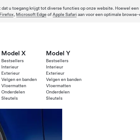
dat u toegang krijgt tot diverse functies op onze website. Hoewel een u
Firefox
,
Microsoft Edge
of
Apple Safari
aan voor een optimale browse-e
Model X
Model Y
Bestsellers
Bestsellers
Interieur
Interieur
Exterieur
Exterieur
Velgen en banden
Velgen en banden
Vloermatten
Vloermatten
Onderdelen
Onderdelen
Sleutels
Sleutels