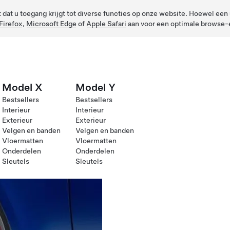
dat u toegang krijgt tot diverse functies op onze website. Hoewel een u
Firefox
,
Microsoft Edge
of
Apple Safari
aan voor een optimale browse-e
Model X
Model Y
Bestsellers
Bestsellers
Interieur
Interieur
Exterieur
Exterieur
Velgen en banden
Velgen en banden
Vloermatten
Vloermatten
Onderdelen
Onderdelen
Sleutels
Sleutels