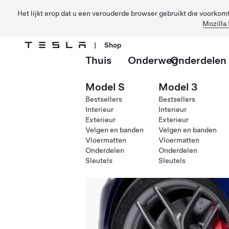
Het lijkt erop dat u een verouderde browser gebruikt die voorkomt 
Mozilla 
|
Shop
Thuis
Onderweg
Onderdelen
Ga naar hoofdinhoud
Model S
Model 3
Bestsellers
Bestsellers
Interieur
Interieur
Exterieur
Exterieur
Velgen en banden
Velgen en banden
Vloermatten
Vloermatten
Onderdelen
Onderdelen
Sleutels
Sleutels