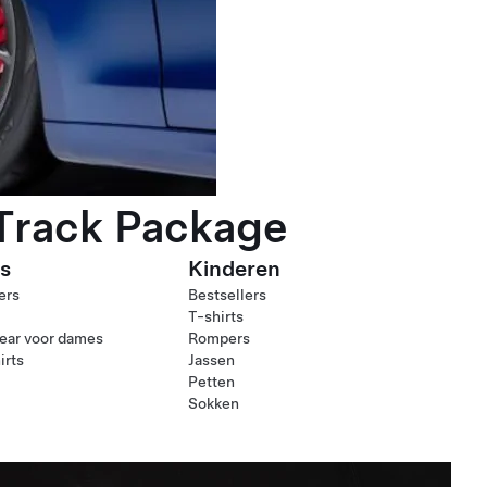
 Track Package
s
Kinderen
ers
Bestsellers
T-shirts
ear voor dames
Rompers
irts
Jassen
Petten
Sokken