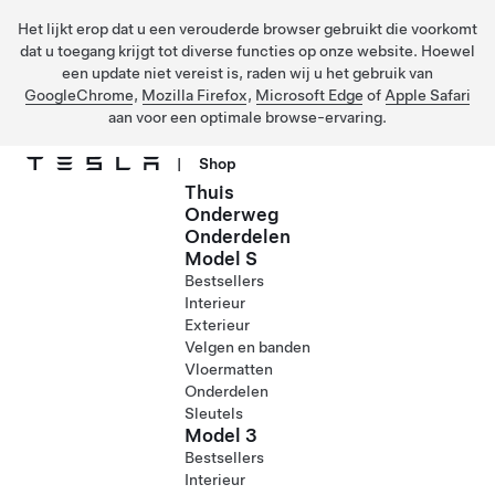
Het lijkt erop dat u een verouderde browser gebruikt die voorkomt
dat u toegang krijgt tot diverse functies op onze website. Hoewel
een update niet vereist is, raden wij u het gebruik van
GoogleChrome
,
Mozilla Firefox
,
Microsoft Edge
of
Apple Safari
aan voor een optimale browse-ervaring.
|
Shop
Thuis
Ga naar hoofdinhoud
Onderweg
Onderdelen
Model S
Bestsellers
Interieur
Exterieur
Velgen en banden
Vloermatten
Onderdelen
Sleutels
Model 3
Bestsellers
Interieur